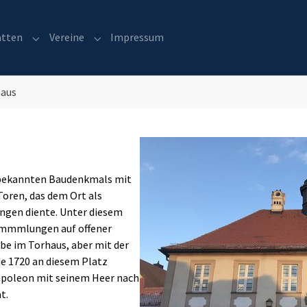
ätten
Vereine
Impressum
r "Geschichte"
Submenu for "Gaststätten"
Submenu for "Vereine"
aus
Show larger version
e bekannten Baudenkmals mit
Toren, das dem Ort als
ingen diente. Unter diesem
ammmlungen auf offener
be im Torhaus, aber mit der
e 1720 an diesem Platz
Napoleon mit seinem Heer nach
t.