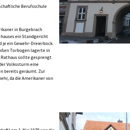
tschaftliche Berufsschule
rikaner in Burgebrach
thauses ein Standgericht
nd je ein Gewehr-Dreierbock.
oßen Torbogen lagerte in
 Rathaus sollte gesprengt
der Volkssturm eine
n bereits geräumt. Zur
ehr, da die Amerikaner von
Show larger version
aft) am 1. Mai 1978 war die