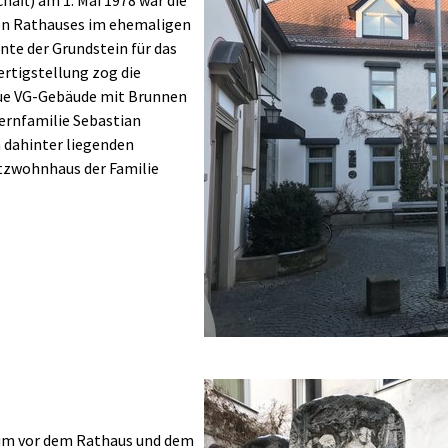
lten Rathauses im ehemaligen
nte der Grundstein für das
rtigstellung zog die
eue VG-Gebäude mit Brunnen
ernfamilie Sebastian
 dahinter liegenden
tzwohnhaus der Familie
Show larger version
aum vor dem Rathaus und dem