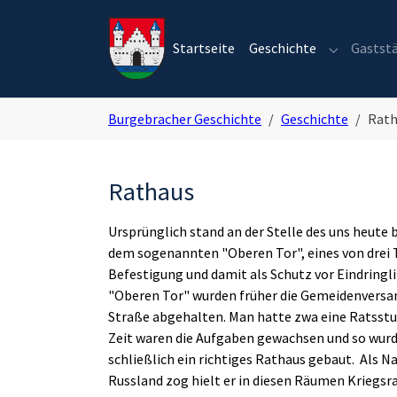
Skip to main navigation
Zum Hauptinhalt springen
Skip to page footer
Startseite
Geschichte
Gastst
Submenu fo
Sie sind hier:
Burgebracher Geschichte
Geschichte
Rath
Rathaus
Ursprünglich stand an der Stelle des uns heut
dem sogenannten "Oberen Tor", eines von drei 
Befestigung und damit als Schutz vor Eindringl
"Oberen Tor" wurden früher die Gemeidenvers
Straße abgehalten. Man hatte zwa eine Ratsstu
Zeit waren die Aufgaben gewachsen und so wurd
schließlich ein richtiges Rathaus gebaut. Als 
Russland zog hielt er in diesen Räumen Kriegsra