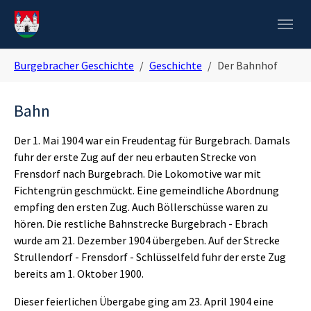
Skip to main navigation
Zum Hauptinhalt springen
Skip to page footer
Sie sind hier:
Burgebracher Geschichte
Geschichte
Der Bahnhof
Bahn
Der 1. Mai 1904 war ein Freudentag für Burgebrach. Damals
fuhr der erste Zug auf der neu erbauten Strecke von
Frensdorf nach Burgebrach. Die Lokomotive war mit
Fichtengrün geschmückt. Eine gemeindliche Abordnung
empfing den ersten Zug. Auch Böllerschüsse waren zu
hören. Die restliche Bahnstrecke Burgebrach - Ebrach
wurde am 21. Dezember 1904 übergeben. Auf der Strecke
Strullendorf - Frensdorf - Schlüsselfeld fuhr der erste Zug
bereits am 1. Oktober 1900.
Dieser feierlichen Übergabe ging am 23. April 1904 eine