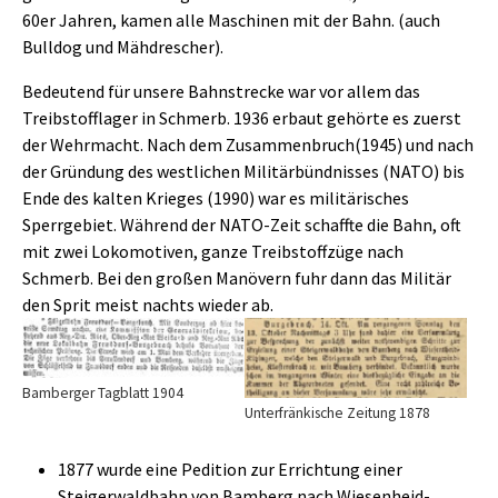
60er Jahren, kamen alle Maschinen mit der Bahn. (auch
Bulldog und Mähdrescher).
Bedeutend für unsere Bahnstrecke war vor allem das
Treibstofflager in Schmerb. 1936 erbaut gehörte es zuerst
der Wehrmacht. Nach dem Zusammenbruch(1945) und nach
der Gründung des westlichen Militärbündnisses (NATO) bis
Ende des kalten Krieges (1990) war es militärisches
Sperrgebiet. Während der NATO-Zeit schaffte die Bahn, oft
mit zwei Lokomotiven, ganze Treibstoffzüge nach
Schmerb. Bei den großen Manövern fuhr dann das Militär
den Sprit meist nachts wieder ab.
Show larger version
Show larger version
Bamberger Tagblatt 1904
Unterfränkische Zeitung 1878
1877 wurde eine Pedition zur Errichtung einer
Steigerwaldbahn von Bamberg nach Wiesenheid-