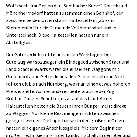
Wolfsbach draußen an der „Sambacher Kurve”. Kötsch und
Mönchherrnsdorf hatten zusammen einen Bahnhof, der
zwischen beiden Orten stand. Haltestellen gab es in
Klemmenhof für die Gemeinde Vollmannsdorf und in
Untersteinach. Diese Haltestellen hatten nur ein
Abstellgleis.
Der Güterverkehr rollte nur an den Werktagen. Der
Güterzug war sozusagen ein Bindeglied zwischen Stadt und
Land. Stadteinwärts waren die einzelnen Waggons mit
Grubenholz und Getreide beladen. Schlachtvieh und Milch
rollten oft bis nach Nürnberg, wo man einen etwas höheren
Preis erzielte. Auf der anderen Seite brachte der Zug
Kohlen, Dünger, Schotter, u.v.a.. auf das Land. An den
Haltestellen holten die Bauern ihren Dünger meist direkt
ab Waggon. Nur kleine Restmengen mußten zwischen
gelagert werden. Die Lagerhäuser in den größeren Orten
hatten ein eigenes Anschlussgeleis. Mit dem Beginn der
großen Technisierung in der Landwirtschaft, in den 50er und