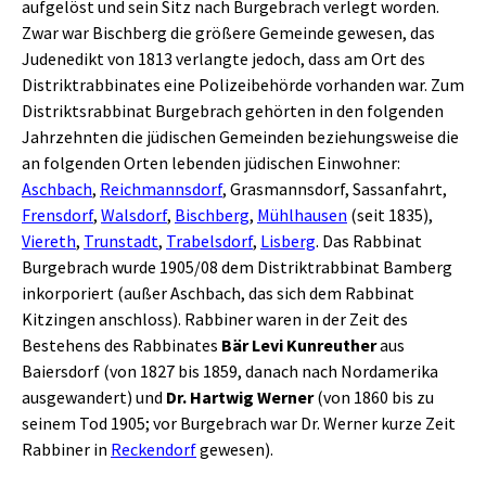
aufgelöst und sein Sitz nach Burgebrach verlegt worden.
Zwar war Bischberg die größere Gemeinde gewesen, das
Judenedikt von 1813 verlangte jedoch, dass am Ort des
Distriktrabbinates eine Polizeibehörde vorhanden war. Zum
Distriktsrabbinat Burgebrach gehörten in den folgenden
Jahrzehnten die jüdischen Gemeinden beziehungsweise die
an folgenden Orten lebenden jüdischen Einwohner:
Aschbach
,
Reichmannsdorf
, Grasmannsdorf, Sassanfahrt,
Frensdorf
,
Walsdorf
,
Bischberg
,
Mühlhausen
(seit 1835),
Viereth
,
Trunstadt
,
Trabelsdorf
,
Lisberg
. Das Rabbinat
Burgebrach wurde 1905/08 dem Distriktrabbinat Bamberg
inkorporiert (außer Aschbach, das sich dem Rabbinat
Kitzingen anschloss). Rabbiner waren in der Zeit des
Bestehens des Rabbinates
Bär Levi Kunreuther
aus
Baiersdorf (von 1827 bis 1859, danach nach Nordamerika
ausgewandert) und
Dr. Hartwig Werner
(von 1860 bis zu
seinem Tod 1905; vor Burgebrach war Dr. Werner kurze Zeit
Rabbiner in
Reckendorf
gewesen).