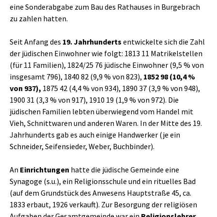
eine Sonderabgabe zum Bau des Rathauses in Burgebrach
zu zahlen hatten.
Seit Anfang des
19. Jahrhunderts
entwickelte sich die Zahl
der jüdischen Einwohner wie folgt: 1813 11 Matrikelstellen
(für 11 Familien), 1824/25 76 jüdische Einwohner (9,5 % von
insgesamt 796), 1840 82 (9,9 % von 823),
1852 98 (10,4 %
von 937),
1875 42 (4,4 % von 934), 1890 37 (3,9 % von 948),
1900 31 (3,3 % von 917), 1910 19 (1,9 % von 972). Die
jüdischen Familien lebten überwiegend vom Handel mit
Vieh, Schnittwaren und anderen Waren. In der Mitte des 19.
Jahrhunderts gab es auch einige Handwerker (je ein
Schneider, Seifensieder, Weber, Buchbinder).
An
Einrichtungen
hatte die jüdische Gemeinde eine
Synagoge (s.u.), ein Religionsschule und ein rituelles Bad
(auf dem Grundstück des Anwesens Hauptstraße 45, ca.
1833 erbaut, 1926 verkauft). Zur Besorgung der religiösen
Aufgaben der Gesamtgemeinde war ein
Religionslehrer