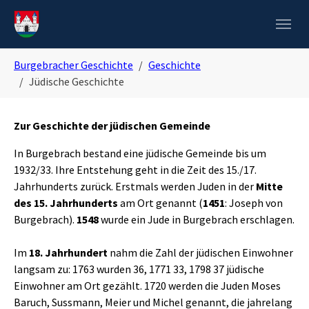
Skip to main navigation
Zum Hauptinhalt springen
Skip to page footer
Sie sind hier:
Burgebracher Geschichte
Geschichte
Jüdische Geschichte
Zur Geschichte der jüdischen Gemeinde
In Burgebrach bestand eine jüdische Gemeinde bis um
1932/33. Ihre Entstehung geht in die Zeit des 15./17.
Jahrhunderts zurück. Erstmals werden Juden in der
Mitte
des 15. Jahrhunderts
am Ort genannt (
1451
: Joseph von
Burgebrach).
1548
wurde ein Jude in Burgebrach erschlagen.
Im
18. Jahrhundert
nahm die Zahl der jüdischen Einwohner
langsam zu: 1763 wurden 36, 1771 33, 1798 37 jüdische
Einwohner am Ort gezählt. 1720 werden die Juden Moses
Baruch, Sussmann, Meier und Michel genannt, die jahrelang